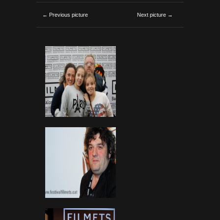
← Previous picture
Next picture →