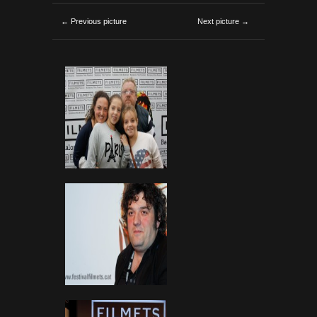
← Previous picture
Next picture →