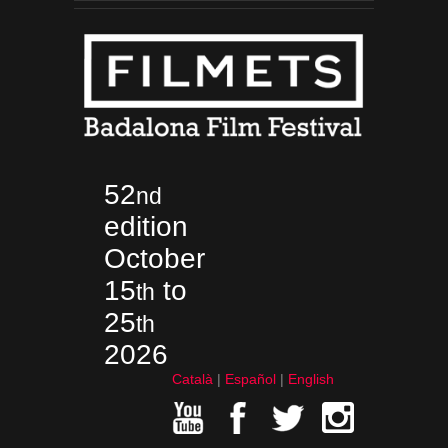
52
nd
edition
October
15
to
th
25
th
2026
Català
Español
English