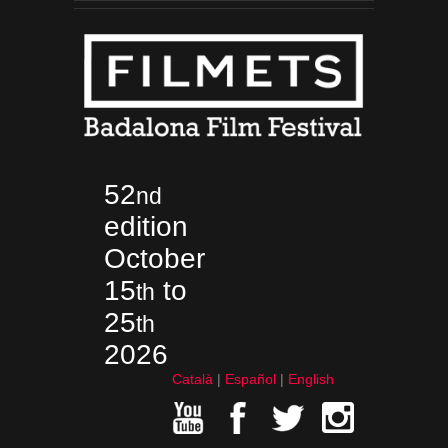
52
nd
edition
October
15
to
th
25
th
2026
Català
Español
English