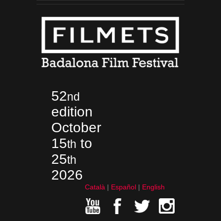
52
nd
edition
October
15
to
th
25
th
2026
Català
Español
English