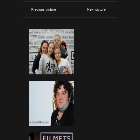
← Previous picture
Next picture →