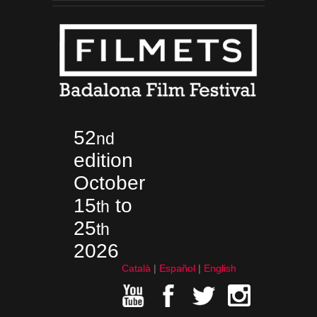
52
nd
edition
October
15
to
th
25
th
2026
Català
Español
English