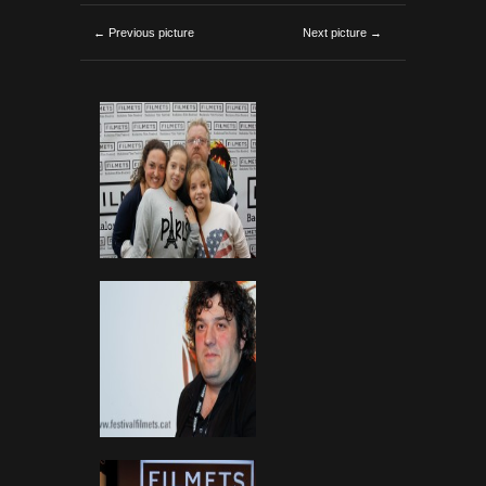
← Previous picture
Next picture →