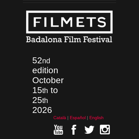
52
nd
edition
October
15
to
th
25
th
2026
Català
Español
English