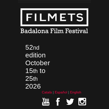
52
nd
edition
October
15
to
th
25
th
2026
Català
Español
English