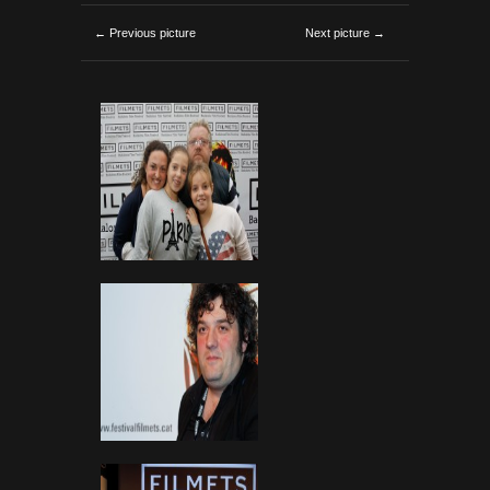
← Previous picture
Next picture →