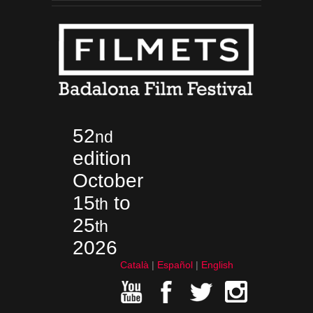
52
nd
edition
October
15
to
th
25
th
2026
Català
Español
English