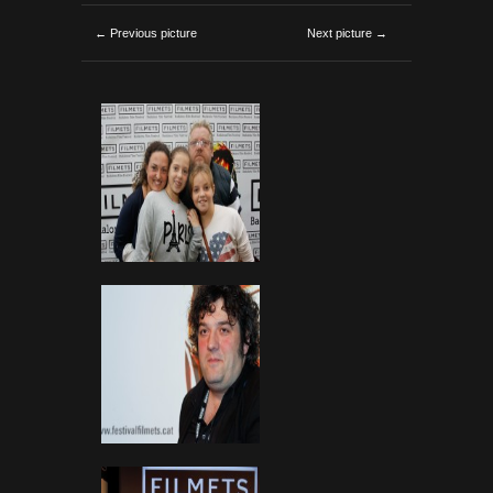
← Previous picture
Next picture →