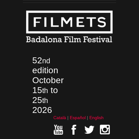
52
nd
edition
October
15
to
th
25
th
2026
Català
Español
English