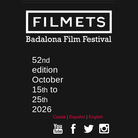
52
nd
edition
October
15
to
th
25
th
2026
Català
Español
English