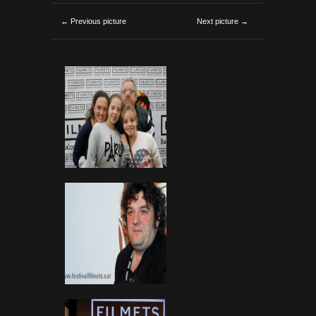
← Previous picture
Next picture →