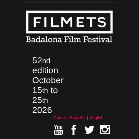
52
nd
edition
October
15
to
th
25
th
2026
Català
Español
English