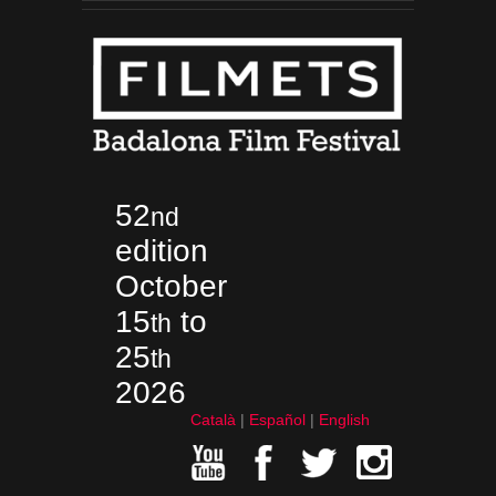
52
nd
edition
October
15
to
th
25
th
2026
Català
Español
English