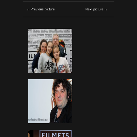
← Previous picture
Next picture →