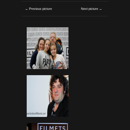
← Previous picture
Next picture →