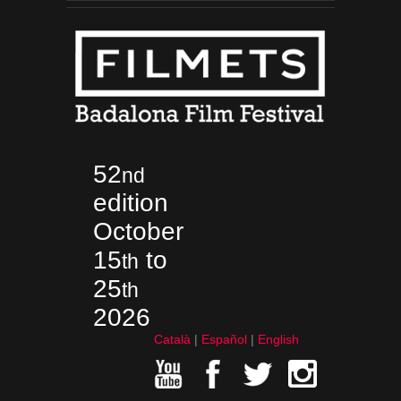
52
nd
edition
October
15
to
th
25
th
2026
Català
Español
English