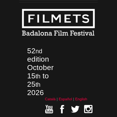
52
nd
edition
October
15
to
th
25
th
2026
Català
Español
English