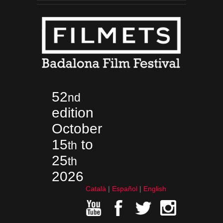
52
nd
edition
October
15
to
th
25
th
2026
Català
Español
English