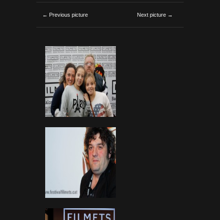
← Previous picture
Next picture →