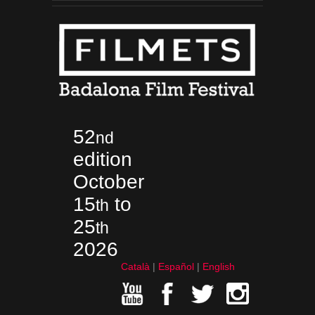
52
nd
edition
October
15
to
th
25
th
2026
Català
Español
English