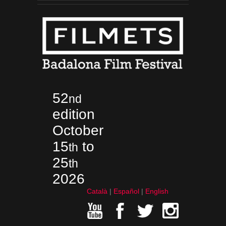
52
nd
edition
October
15
to
th
25
th
2026
Català
Español
English