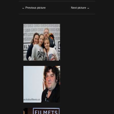
← Previous picture
Next picture →