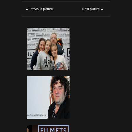
← Previous picture
Next picture →