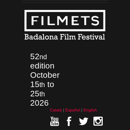
52
nd
edition
October
15
to
th
25
th
2026
Català
Español
English