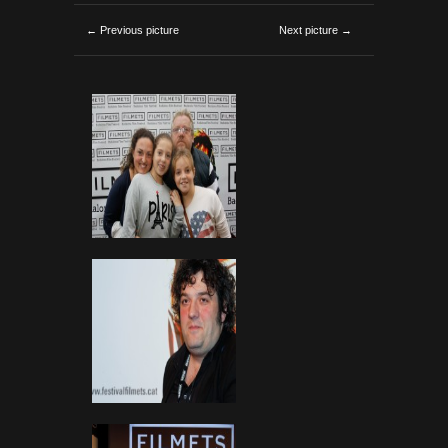
← Previous picture
Next picture →