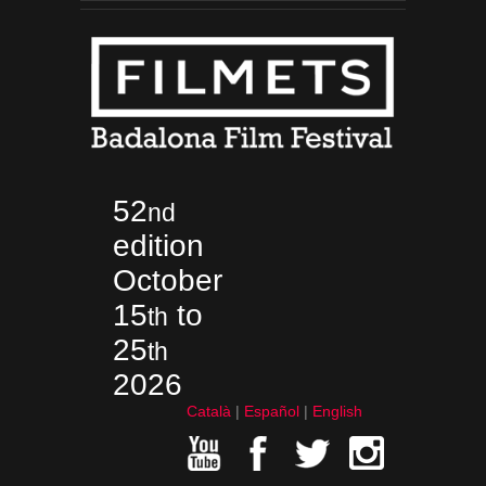
52
nd
edition
October
15
to
th
25
th
2026
Català
Español
English