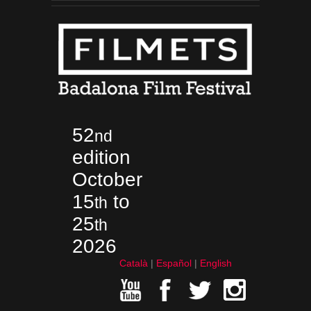
52
nd
edition
October
15
to
th
25
th
2026
Català
Español
English