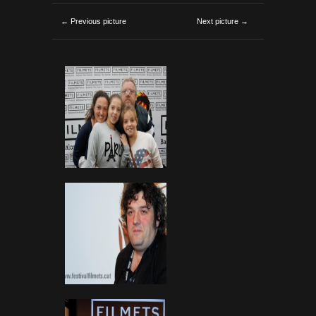
← Previous picture
Next picture →