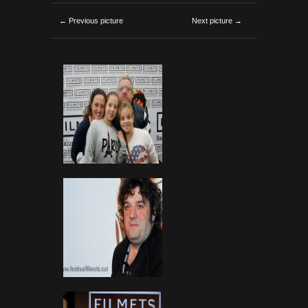
← Previous picture
Next picture →