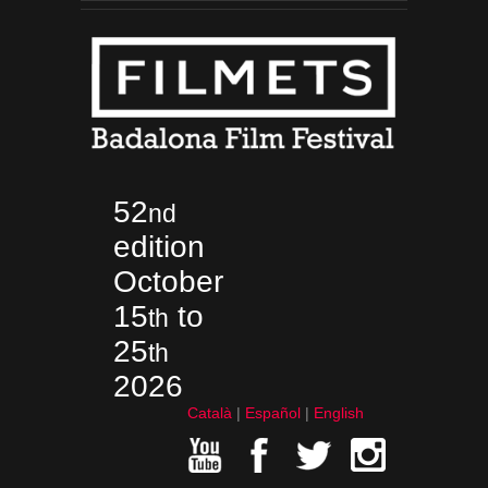
52
nd
edition
October
15
to
th
25
th
2026
Català
Español
English