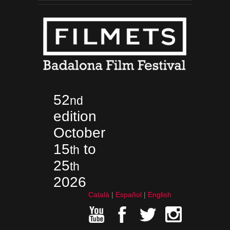
52
nd
edition
October
15
to
th
25
th
2026
Català
Español
English