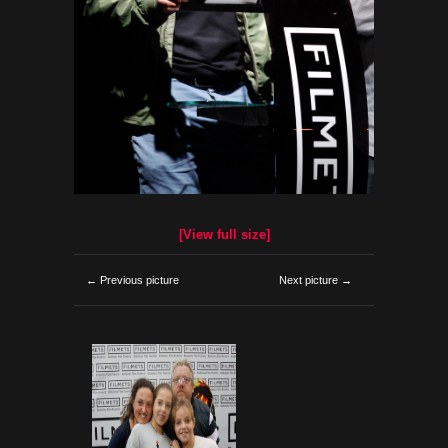
[View full size]
← Previous picture
Next picture →