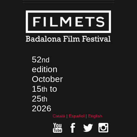
52
nd
edition
October
15
to
th
25
th
2026
Català
Español
English