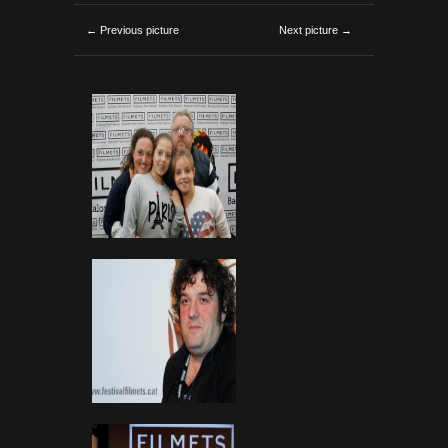
← Previous picture
Next picture →