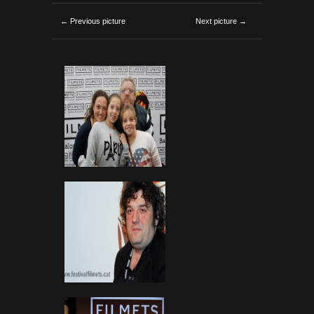
← Previous picture
Next picture →