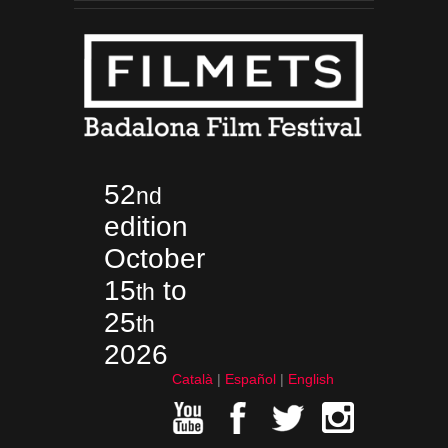
52
nd
edition
October
15
to
th
25
th
2026
Català
Español
English