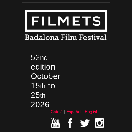
52
nd
edition
October
15
to
th
25
th
2026
Català
Español
English