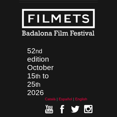
52
nd
edition
October
15
to
th
25
th
2026
Català
Español
English