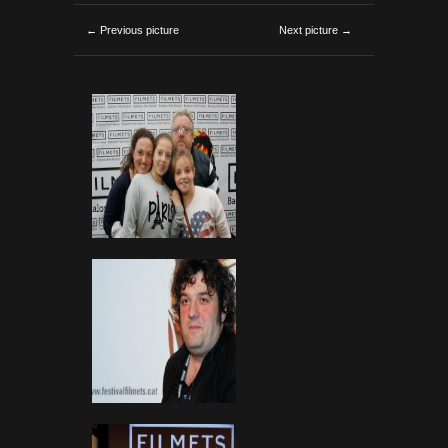
← Previous picture
Next picture →