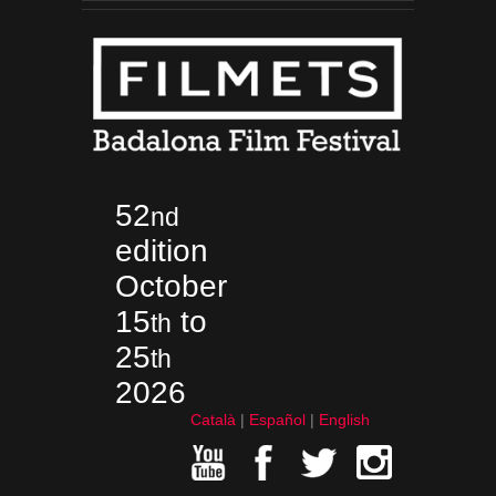
52
nd
edition
October
15
to
th
25
th
2026
Català
Español
English