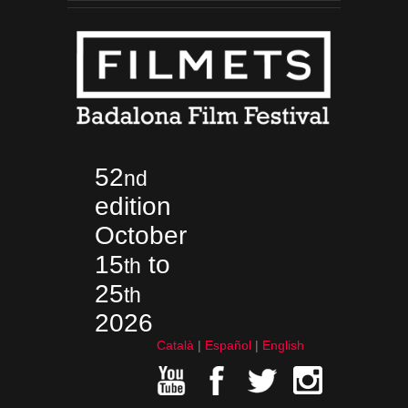
52
nd
edition
October
15
to
th
25
th
2026
Català
Español
English