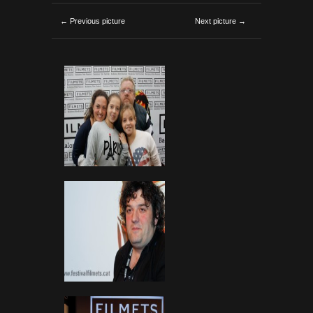
← Previous picture
Next picture →