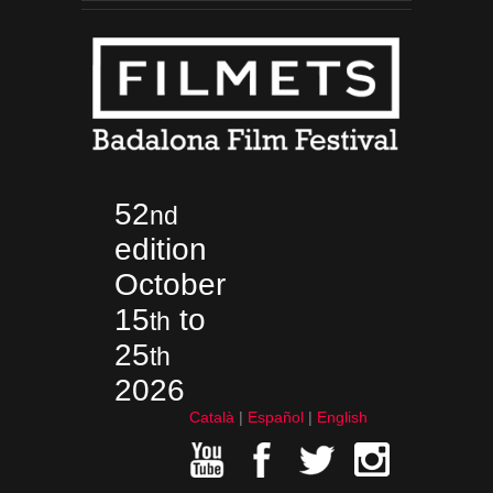
52
nd
edition
October
15
to
th
25
th
2026
Català
Español
English