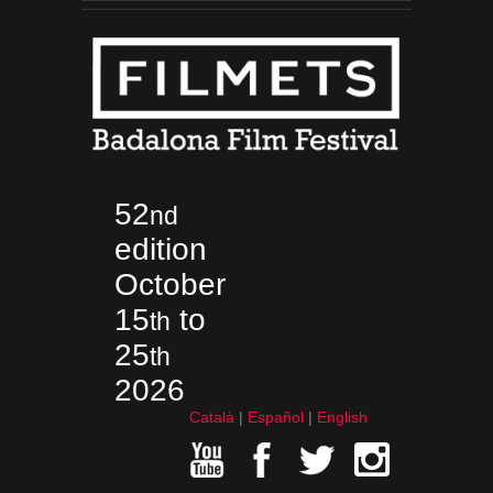
52
nd
edition
October
15
to
th
25
th
2026
Català
Español
English