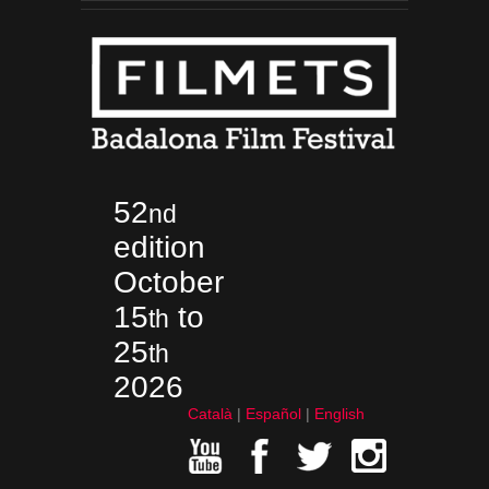
52
nd
edition
October
15
to
th
25
th
2026
Català
Español
English