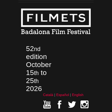
52
nd
edition
October
15
to
th
25
th
2026
Català
Español
English