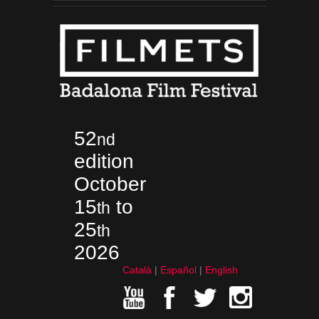
52
nd
edition
October
15
to
th
25
th
2026
Català
Español
English