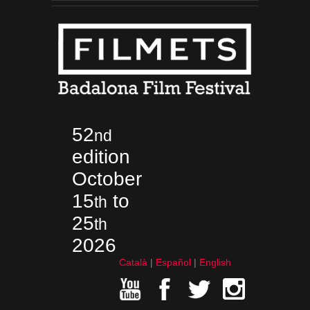
52
nd
edition
October
15
to
th
25
th
2026
Català
Español
English