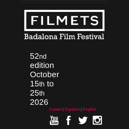
52
nd
edition
October
15
to
th
25
th
2026
Català
Español
English