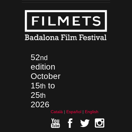
52
nd
edition
October
15
to
th
25
th
2026
Català
Español
English