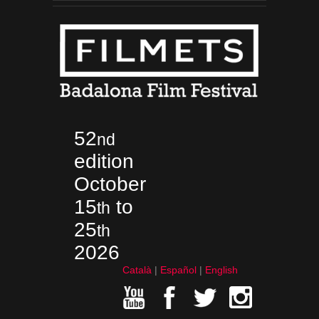
52
nd
edition
October
15
to
th
25
th
2026
Català
Español
English