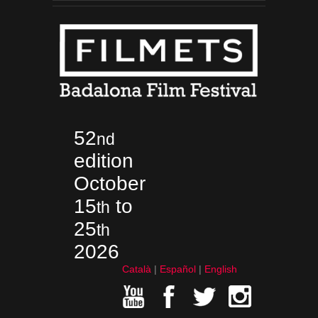
52
nd
edition
October
15
to
th
25
th
2026
Català
Español
English