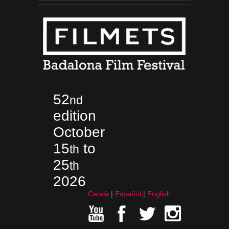
52
nd
edition
October
15
to
th
25
th
2026
Català
Español
English