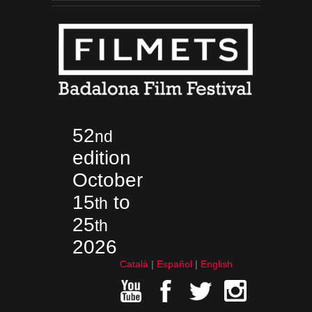
52
nd
edition
October
15
to
th
25
th
2026
Català
Español
English