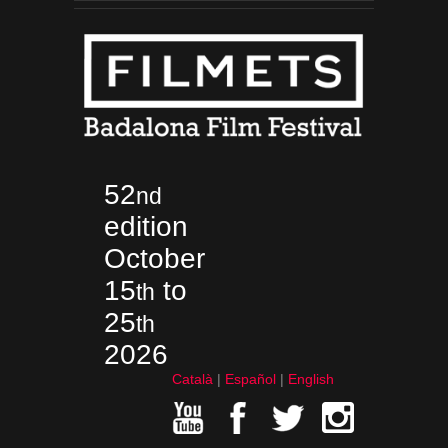
52
nd
edition
October
15
to
th
25
th
2026
Català
Español
English