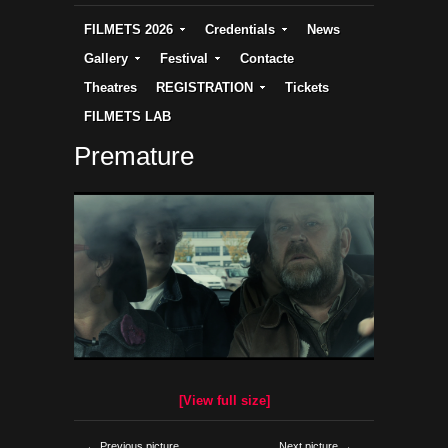
FILMETS 2026
Credentials
News
Gallery
Festival
Contacte
Theatres
REGISTRATION
Tickets
FILMETS LAB
Premature
[View full size]
← Previous picture
Next picture →