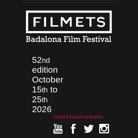
52
nd
edition
October
15
to
th
25
th
2026
Català
Español
English