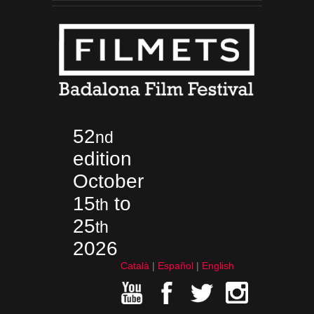
52
nd
edition
October
15
to
th
25
th
2026
Català
Español
English