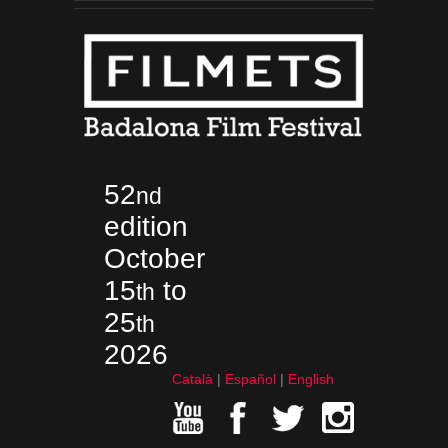
52
nd
edition
October
15
to
th
25
th
2026
Català
Español
English