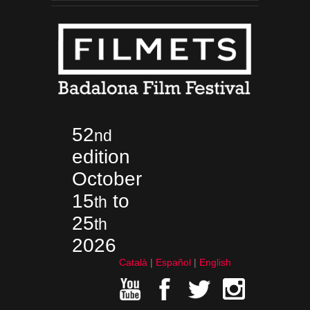
52
nd
edition
October
15
to
th
25
th
2026
Català
Español
English