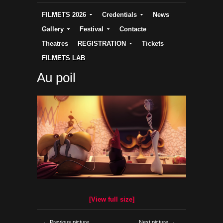
FILMETS 2026
Credentials
News
Gallery
Festival
Contacte
Theatres
REGISTRATION
Tickets
FILMETS LAB
Au poil
[View full size]
← Previous picture
Next picture →