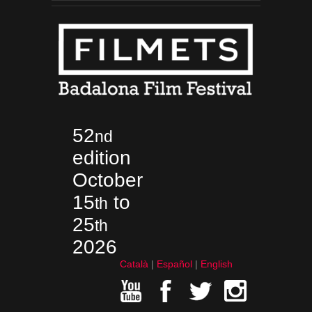
52
nd
edition
October
15
to
th
25
th
2026
Català
Español
English