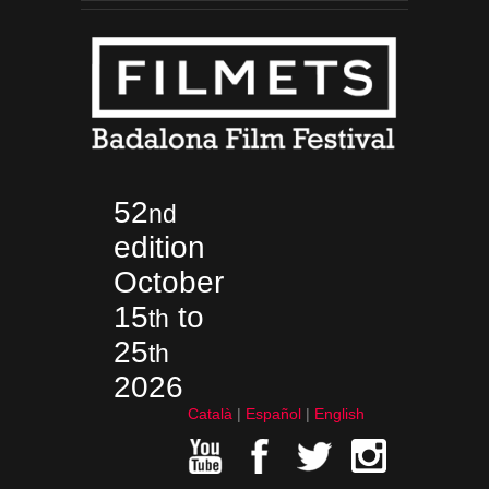
52
nd
edition
October
15
to
th
25
th
2026
Català
Español
English