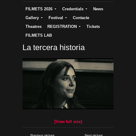
FILMETS 2026
Credentials
News
Gallery
Festival
Contacte
Theatres
REGISTRATION
Tickets
FILMETS LAB
La tercera historia
[View full size]
← Previous picture
Next picture →