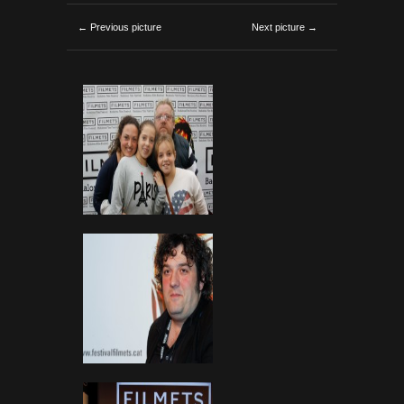
← Previous picture
Next picture →