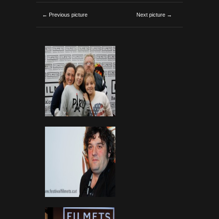
← Previous picture
Next picture →