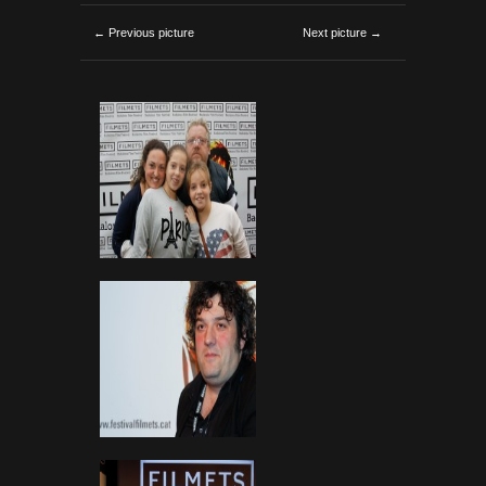
← Previous picture
Next picture →